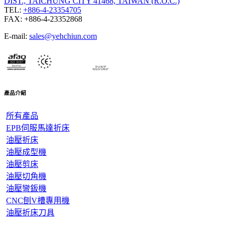
DIST., TAICHUNG CITY 41468, TAIWAN (R.O.C.)
TEL:
+886-4-23354705
FAX: +886-4-23352868
E-mail:
sales@yehchiun.com
產品介紹
所有產品
EPB伺服馬達折床
油壓折床
​​
油壓成型機
油壓剪床
油壓切角機
油壓彎鈑機
CNC刨V槽專用機
油壓折床刀具