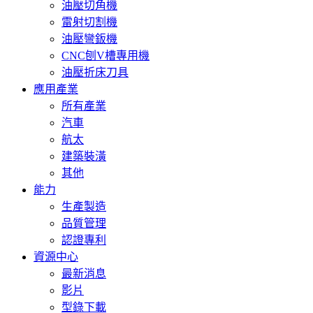
油壓切角機
雷射切割機
油壓彎鈑機
CNC刨V槽專用機
油壓折床刀具
應用產業
所有產業
汽車
航太
建築裝潢
其他
能力
生產製造
品質管理
認證專利
資源中心
最新消息
影片
型錄下載