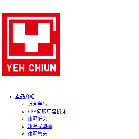
產品介紹
所有產品
EPB伺服馬達折床
油壓折床
油壓成型機
油壓剪床