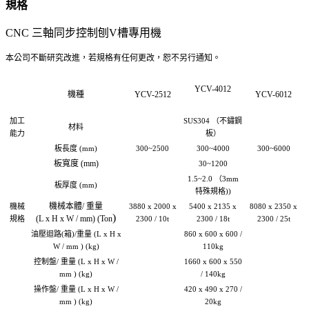
規格
CNC 三軸同步控制刨V槽專用機
本公司不斷研究改進，若規格有任何更改，恕不另行通知。
YCV-4012
機種
YCV-2512
YCV-6012
加工
SUS304 （不鏽鋼
材料
能力
板）
板長度 (mm)
300~2500
300~4000
300~6000
板寬度 (mm)
30~1200
1.5~2.0 （3mm
板厚度 (mm)
特殊規格))
機械本體/ 重量
機械
3880 x 2000 x
5400 x 2135 x
8080 x 2350 x
)
(L x H x W / mm) (Ton
規格
2300 / 10t
2300 / 18t
2300 / 25t
油壓迴路(箱)/重量 (L x H x
860 x 600 x 600 /
W / mm ) (kg)
110kg
控制盤/ 重量 (L x H x W /
1660 x 600 x 550
mm ) (kg)
/ 140kg
操作盤/ 重量 (L x H x W /
420 x 490 x 270 /
mm ) (kg)
20kg