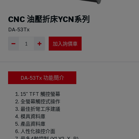
CNC 油壓折床YCN系列
DA-53Tx
加入詢價車
DA-53Tx 功能簡介
15" TFT 觸控螢幕
全螢幕觸控式操作
最佳折彎工序建議
模具資料庫
產品資料庫
人性化操控介面
最多4軸控制 (Y1,Y2, X, R)