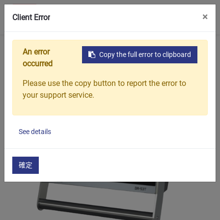
0
×
聯絡我們
Client Error
首頁
產品介紹
油壓折床
CNC 油壓折床YC
An error
Copy the full error to clipboard
occurred
Please use the copy button to report the error to
your support service.
See details
確定