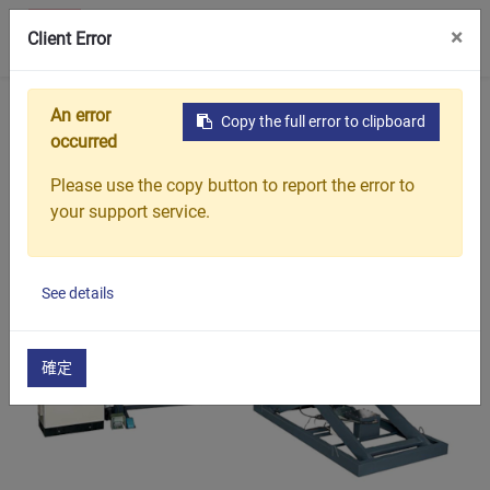
0
×
聯絡我們
Client Error
首頁
產品介紹
油壓剪床
自動化油壓剪床送料
An error
Copy the full error to clipboard
occurred
Please use the copy button to report the error to
your support service.
See details
確定